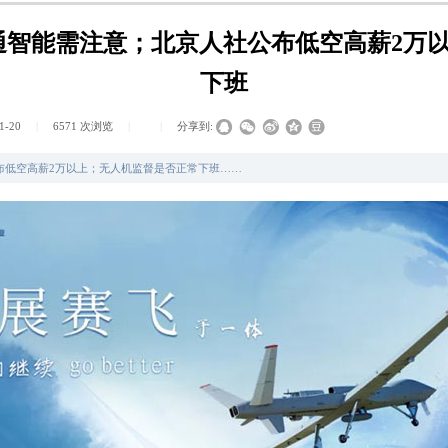
与道通智能需注意；北京人社公布低空高薪2
下班
1-20
|
6571
次浏览
|
|
分享到:
社公布低空高薪2万以上；无人机监督是否正常下班……