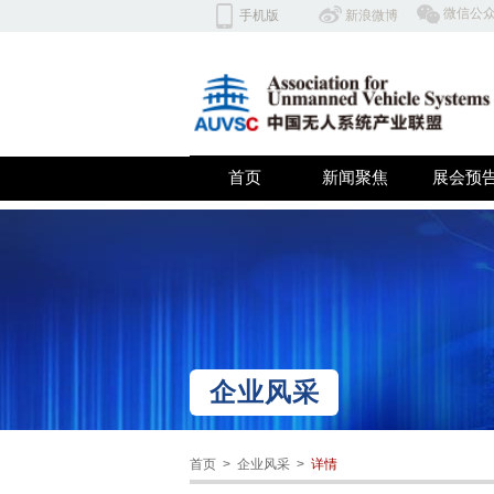
​微信公
手机版
​​新浪微博
北京云翼同创科技有限公司 深
首页
新闻聚焦
展会预
双击此处添加文字
企业风采
首页 >
企业风采 >
详情