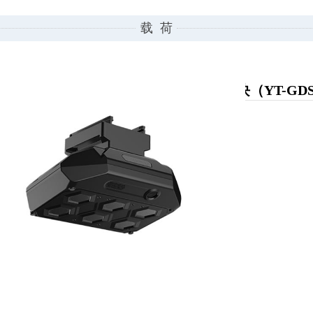
载 荷
哈瓦无人机八合一气体探测模块（YT-GDS
重量: 50kg
0.00
KG