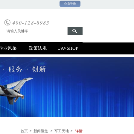
会员登录
0号-1
企业风采
政策法规
UAVSHOP
 · 服务 · 创新
首页 >
新闻
聚焦 > 军工天地
>
详情