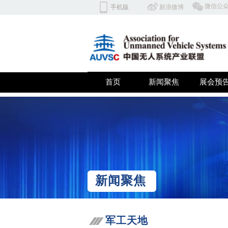
​微信公
手机版
​​新浪微博
北京云翼同创科技有限公司 深
首页
新闻聚焦
展会预
双击此处添加文字
新闻聚焦
军工天地