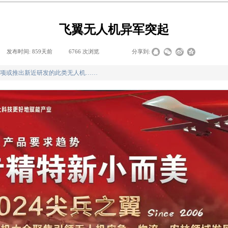
飞翼无人机异军突起
发布时间:
859天前
|
6766
次浏览
|
|
分享到:
项或推出新近研发的此类无人机……